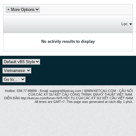
Lọc
No activity results to display
Hotline: 038.77 88888 - Email: support@ketcau.com | WWW.KETCAU.COM - CẦU NỐI
CỦA CÁC KỸ SƯ KẾT CẤU CÔNG TRÌNH, ĐỊA KỸ THUẬT VIỆT NAM.
DIỄN ĐÀN http://ketcau.com/forum NƠI HỘI TỤ CỦA CÁC KỸ SƯ KẾT CÂU VIỆT NAM
All times are GMT+7. This page was generated at cách đây 1 phút.