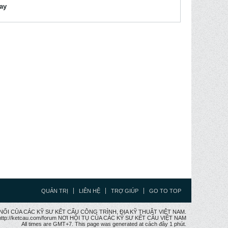
lay
QUẢN TRỊ
LIÊN HỆ
TRỢ GIÚP
GO TO TOP
CẦU NỐI CỦA CÁC KỸ SƯ KẾT CẤU CÔNG TRÌNH, ĐỊA KỸ THUẬT VIỆT NAM.
ttp://ketcau.com/forum NƠI HỘI TỤ CỦA CÁC KỸ SƯ KẾT CÂU VIỆT NAM
All times are GMT+7. This page was generated at cách đây 1 phút.