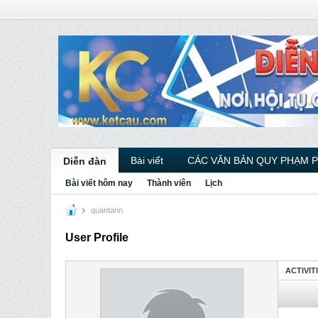
Bài viết
CÁC VĂN BẢN QUY PHẠM 
Diễn đàn
Bài viết hôm nay
Thành viên
Lịch
quantann
User Profile
ACTIVIT