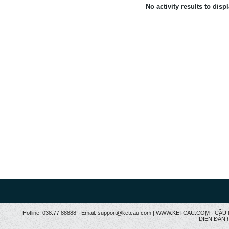
No activity results to disp
Hotline: 038.77 88888 - Email: support@ketcau.com | WWW.KETCAU.COM - 
DIỄN ĐÀN h