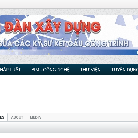
PHÁP LUẬT
BIM - CÔNG NGHỆ
THƯ VIỆN
TUYỂN DỤNG
IES
ABOUT
MEDIA