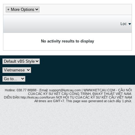
Lọc
No activity results to display
Hotline: 038.77 88888 - Email: support@ketcau.com | WWW.KETCAU.COM - CẦU NỐI
CỦA CÁC KỸ SƯ KẾT CẤU CÔNG TRÌNH, ĐỊA KỸ THUẬT VIỆT NAM.
DIỄN ĐÀN http://ketcau.com/forum NƠI HỘI TỤ CỦA CÁC KỸ SƯ KẾT CÂU VIỆT NAM
All times are GMT+7. This page was generated at cách đây 1 phút.