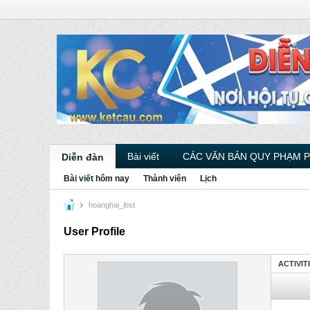
Bài viết
CÁC VĂN BẢN QUY PHẠM 
Diễn đàn
Bài viết hôm nay
Thành viên
Lịch
hoanghai_ibst
User Profile
ACTIVIT