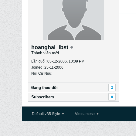
hoanghai_ibst
Thành viên mới
Lần cuối: 05-12-2006, 10:09 PM
Joined: 25-11-2006
Nơi Cư Ngụ:
Ðang theo dõi
2
Subscribers
0
Default vB5 Style
Vietnamese