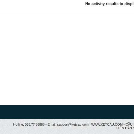
No activity results to disp
Hotline: 038.77 88888 - Email: support@ketcau.com | WWW.KETCAU.COM - 
DIỄN ĐÀN h