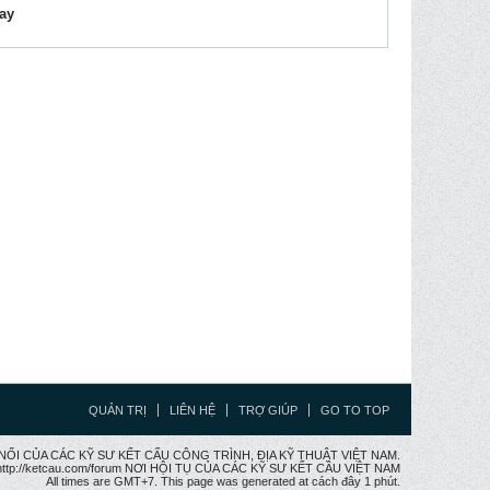
lay
QUẢN TRỊ
LIÊN HỆ
TRỢ GIÚP
GO TO TOP
CẦU NỐI CỦA CÁC KỸ SƯ KẾT CẤU CÔNG TRÌNH, ĐỊA KỸ THUẬT VIỆT NAM.
ttp://ketcau.com/forum NƠI HỘI TỤ CỦA CÁC KỸ SƯ KẾT CÂU VIỆT NAM
All times are GMT+7. This page was generated at cách đây 1 phút.