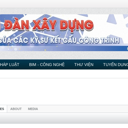
PHÁP LUẬT
BIM - CÔNG NGHỆ
THƯ VIỆN
TUYỂN DỤNG
IES
ABOUT
MEDIA