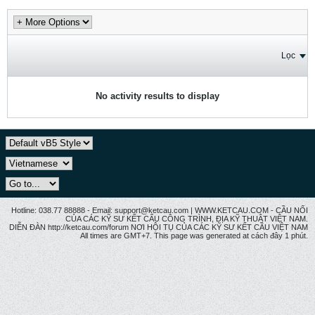
Lọc
No activity results to display
Hotline: 038.77 88888 - Email: support@ketcau.com | WWW.KETCAU.COM - CẦU NỐI
CỦA CÁC KỸ SƯ KẾT CẤU CÔNG TRÌNH, ĐỊA KỸ THUẬT VIỆT NAM.
DIỄN ĐÀN http://ketcau.com/forum NƠI HỘI TỤ CỦA CÁC KỸ SƯ KẾT CÂU VIỆT NAM
All times are GMT+7. This page was generated at cách đây 1 phút.