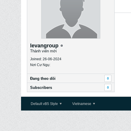
levangroup
Thành viên mới
Joined: 26-06-2024
Nơi Cư Ngụ:
Ðang theo dõi
0
Subscribers
0
Default vB5 Style
Vietnamese