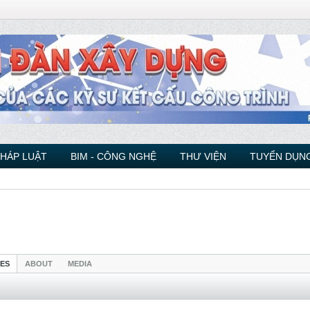
PHÁP LUẬT
BIM - CÔNG NGHỆ
THƯ VIỆN
TUYỂN DỤNG
IES
ABOUT
MEDIA