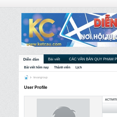
Bài viết
CÁC VĂN BẢN QUY PHẠM 
Diễn đàn
Bài viết hôm nay
Thành viên
Lịch
levangroup
User Profile
ACTIVIT