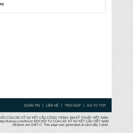
lay
QUẢN TRỊ
LIÊN HỆ
TRỢ GIÚP
GO TO TOP
CẦU NỐI CỦA CÁC KỸ SƯ KẾT CẤU CÔNG TRÌNH, ĐỊA KỸ THUẬT VIỆT NAM.
ttp://ketcau.com/forum NƠI HỘI TỤ CỦA CÁC KỸ SƯ KẾT CÂU VIỆT NAM
All times are GMT+7. This page was generated at cách đây 1 phút.