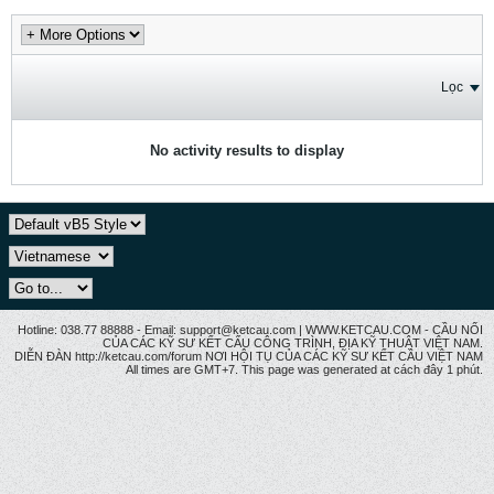
Lọc
No activity results to display
Hotline: 038.77 88888 - Email: support@ketcau.com | WWW.KETCAU.COM - CẦU NỐI
CỦA CÁC KỸ SƯ KẾT CẤU CÔNG TRÌNH, ĐỊA KỸ THUẬT VIỆT NAM.
DIỄN ĐÀN http://ketcau.com/forum NƠI HỘI TỤ CỦA CÁC KỸ SƯ KẾT CÂU VIỆT NAM
All times are GMT+7. This page was generated at cách đây 1 phút.