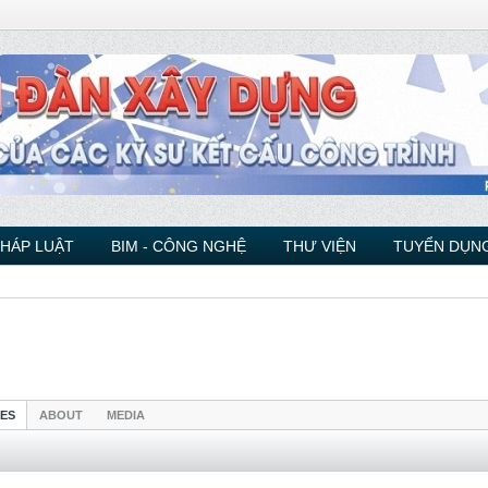
PHÁP LUẬT
BIM - CÔNG NGHỆ
THƯ VIỆN
TUYỂN DỤNG
IES
ABOUT
MEDIA