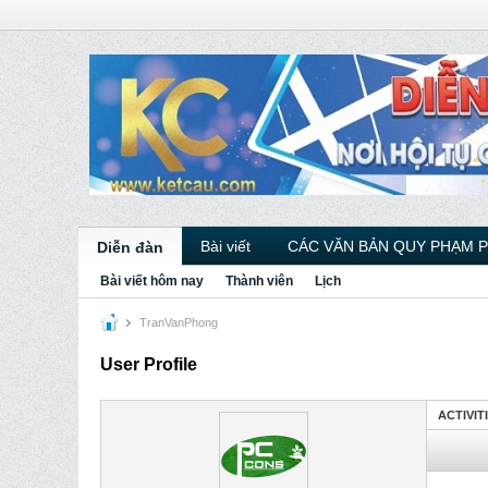
Bài viết
CÁC VĂN BẢN QUY PHẠM 
Diễn đàn
Bài viết hôm nay
Thành viên
Lịch
TranVanPhong
User Profile
ACTIVIT