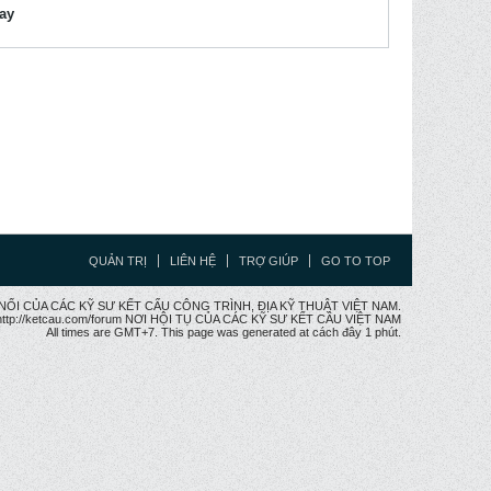
lay
QUẢN TRỊ
LIÊN HỆ
TRỢ GIÚP
GO TO TOP
CẦU NỐI CỦA CÁC KỸ SƯ KẾT CẤU CÔNG TRÌNH, ĐỊA KỸ THUẬT VIỆT NAM.
ttp://ketcau.com/forum NƠI HỘI TỤ CỦA CÁC KỸ SƯ KẾT CÂU VIỆT NAM
All times are GMT+7. This page was generated at cách đây 1 phút.