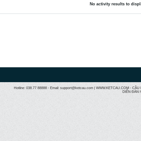
No activity results to disp
Hotline: 038.77 88888 - Email: support@ketcau.com | WWW.KETCAU.COM - 
DIỄN ĐÀN h