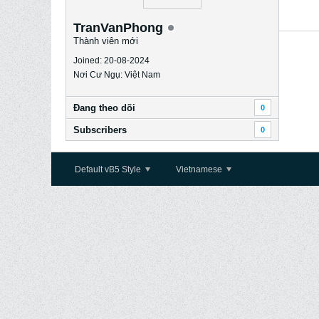
TranVanPhong
Thành viên mới
Joined: 20-08-2024
Nơi Cư Ngụ: Việt Nam
Ðang theo dõi
0
Subscribers
0
Default vB5 Style
Vietnamese