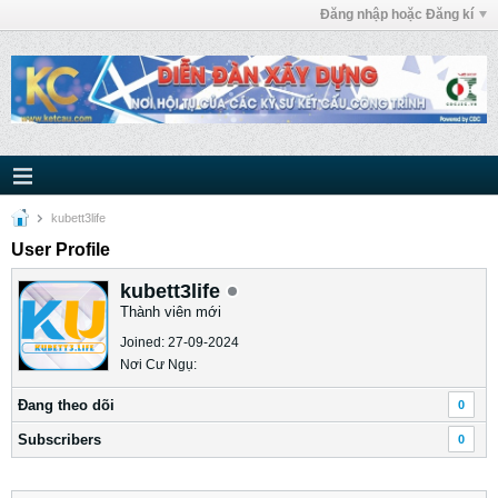
Đăng nhập hoặc Đăng kí
kubett3life
User Profile
kubett3life
Thành viên mới
Joined: 27-09-2024
Nơi Cư Ngụ:
Ðang theo dõi
0
Subscribers
0