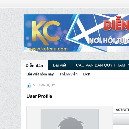
Bài viết
CÁC VĂN BẢN QUY PHẠM 
Diễn đàn
Bài viết hôm nay
Thành viên
Lịch
THANGQUY
User Profile
ACTIVIT