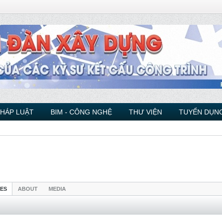
PHÁP LUẬT
BIM - CÔNG NGHỆ
THƯ VIỆN
TUYỂN DỤNG
IES
ABOUT
MEDIA