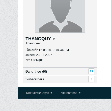
THANGQUY
Thành viên
Lần cuối: 12-08-2010, 04:44 PM
Joined: 23-01-2007
Nơi Cư Ngụ:
Ðang theo dõi
23
Subscribers
0
Default vB5 Style
Vietnamese