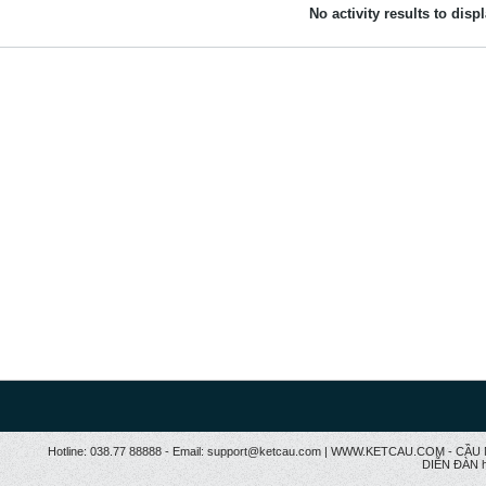
No activity results to disp
Hotline: 038.77 88888 - Email: support@ketcau.com | WWW.KETCAU.COM - 
DIỄN ĐÀN h