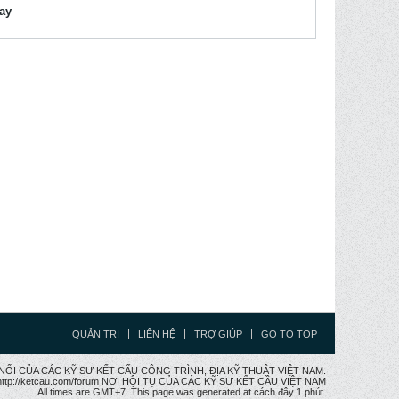
lay
QUẢN TRỊ
LIÊN HỆ
TRỢ GIÚP
GO TO TOP
CẦU NỐI CỦA CÁC KỸ SƯ KẾT CẤU CÔNG TRÌNH, ĐỊA KỸ THUẬT VIỆT NAM.
ttp://ketcau.com/forum NƠI HỘI TỤ CỦA CÁC KỸ SƯ KẾT CÂU VIỆT NAM
All times are GMT+7. This page was generated at cách đây 1 phút.