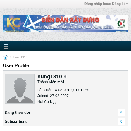
Đăng nhập hoặc Đăng kí
hung1310
User Profile
hung1310
Thành viên mới
Lần cuối: 14-08-2010, 01:01 PM
Joined: 27-02-2007
Nơi Cư Ngụ:
Ðang theo dõi
6
Subscribers
0