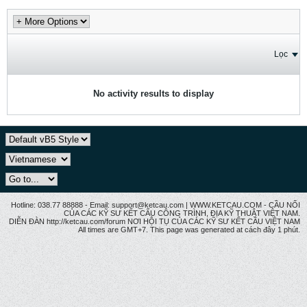
Lọc
No activity results to display
Hotline: 038.77 88888 - Email: support@ketcau.com | WWW.KETCAU.COM - CẦU NỐI
CỦA CÁC KỸ SƯ KẾT CẤU CÔNG TRÌNH, ĐỊA KỸ THUẬT VIỆT NAM.
DIỄN ĐÀN http://ketcau.com/forum NƠI HỘI TỤ CỦA CÁC KỸ SƯ KẾT CÂU VIỆT NAM
All times are GMT+7. This page was generated at cách đây 1 phút.