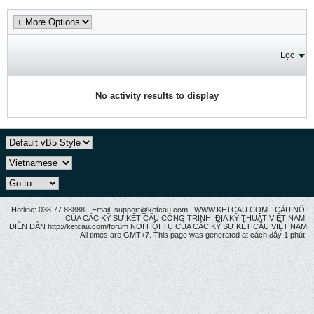
Lọc
No activity results to display
Hotline: 038.77 88888 - Email: support@ketcau.com | WWW.KETCAU.COM - CẦU NỐI
CỦA CÁC KỸ SƯ KẾT CẤU CÔNG TRÌNH, ĐỊA KỸ THUẬT VIỆT NAM.
DIỄN ĐÀN http://ketcau.com/forum NƠI HỘI TỤ CỦA CÁC KỸ SƯ KẾT CÂU VIỆT NAM
All times are GMT+7. This page was generated at cách đây 1 phút.