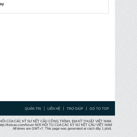
lay
QUẢN TRỊ
LIÊN HỆ
TRỢ GIÚP
GO TO TOP
CẦU NỐI CỦA CÁC KỸ SƯ KẾT CẤU CÔNG TRÌNH, ĐỊA KỸ THUẬT VIỆT NAM.
ttp://ketcau.com/forum NƠI HỘI TỤ CỦA CÁC KỸ SƯ KẾT CÂU VIỆT NAM
All times are GMT+7. This page was generated at cách đây 1 phút.