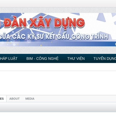
PHÁP LUẬT
BIM - CÔNG NGHỆ
THƯ VIỆN
TUYỂN DỤNG
IES
ABOUT
MEDIA