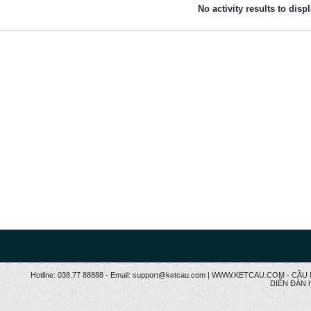
No activity results to disp
Hotline: 038.77 88888 - Email: support@ketcau.com | WWW.KETCAU.COM - 
DIỄN ĐÀN h