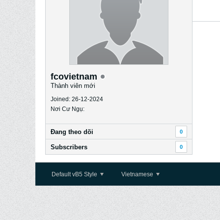
fcovietnam
Thành viên mới
Joined: 26-12-2024
Nơi Cư Ngụ:
Ðang theo dõi
0
Subscribers
0
Default vB5 Style
Vietnamese