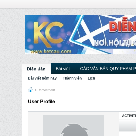
Bài viết
CÁC VĂN BẢN QUY PHẠM 
Diễn đàn
Bài viết hôm nay
Thành viên
Lịch
fcovietnam
User Profile
ACTIVIT