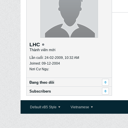
LHC
Thành viên mới
Lần cuối: 24-02-2009, 10:32 AM
Joined: 09-12-2004
Nơi Cư Ngụ:
Ðang theo dõi
0
Subscribers
0
Default vB5 Style
Vietnamese