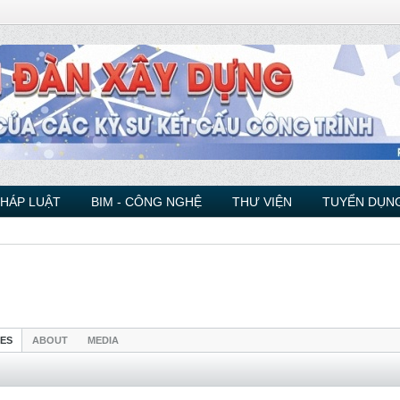
PHÁP LUẬT
BIM - CÔNG NGHỆ
THƯ VIỆN
TUYỂN DỤNG
IES
ABOUT
MEDIA