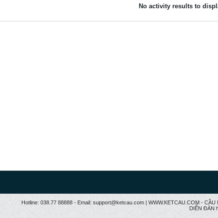
No activity results to disp
Hotline: 038.77 88888 - Email: support@ketcau.com | WWW.KETCAU.COM - 
DIỄN ĐÀN h