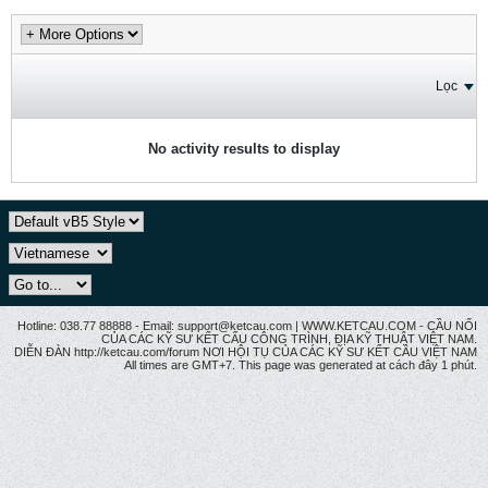
Lọc
No activity results to display
Hotline: 038.77 88888 - Email: support@ketcau.com | WWW.KETCAU.COM - CẦU NỐI
CỦA CÁC KỸ SƯ KẾT CẤU CÔNG TRÌNH, ĐỊA KỸ THUẬT VIỆT NAM.
DIỄN ĐÀN http://ketcau.com/forum NƠI HỘI TỤ CỦA CÁC KỸ SƯ KẾT CÂU VIỆT NAM
All times are GMT+7. This page was generated at cách đây 1 phút.