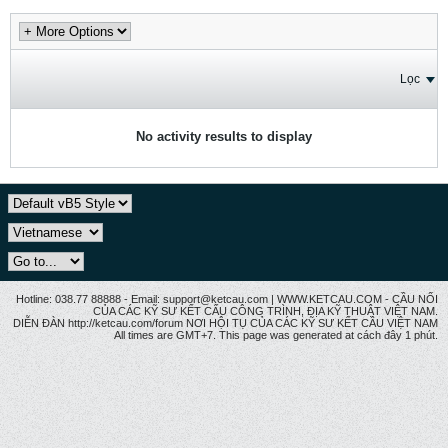
Lọc
No activity results to display
Hotline: 038.77 88888 - Email: support@ketcau.com | WWW.KETCAU.COM - CẦU NỐI
CỦA CÁC KỸ SƯ KẾT CẤU CÔNG TRÌNH, ĐỊA KỸ THUẬT VIỆT NAM.
DIỄN ĐÀN http://ketcau.com/forum NƠI HỘI TỤ CỦA CÁC KỸ SƯ KẾT CÂU VIỆT NAM
All times are GMT+7. This page was generated at cách đây 1 phút.