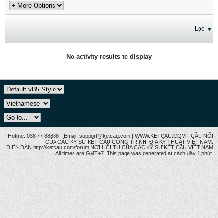
Lọc
No activity results to display
Hotline: 038.77 88888 - Email: support@ketcau.com | WWW.KETCAU.COM - CẦU NỐI
CỦA CÁC KỸ SƯ KẾT CẤU CÔNG TRÌNH, ĐỊA KỸ THUẬT VIỆT NAM.
DIỄN ĐÀN http://ketcau.com/forum NƠI HỘI TỤ CỦA CÁC KỸ SƯ KẾT CÂU VIỆT NAM
All times are GMT+7. This page was generated at cách đây 1 phút.