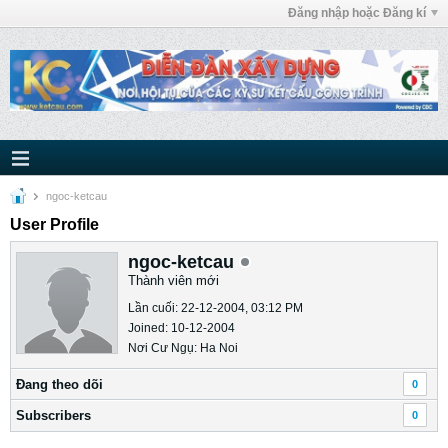
Đăng nhập hoặc Đăng kí
ngoc-ketcau
User Profile
ngoc-ketcau
Thành viên mới
Lần cuối: 22-12-2004, 03:12 PM
Joined: 10-12-2004
Nơi Cư Ngụ: Ha Noi
Ðang theo dõi
0
Subscribers
0