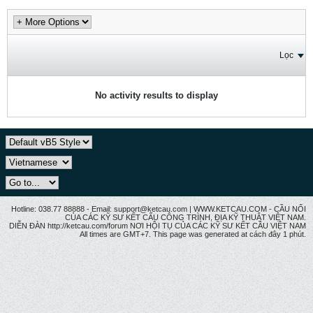
Lọc
No activity results to display
Hotline: 038.77 88888 - Email: support@ketcau.com | WWW.KETCAU.COM - CẦU NỐI
CỦA CÁC KỸ SƯ KẾT CẤU CÔNG TRÌNH, ĐỊA KỸ THUẬT VIỆT NAM.
DIỄN ĐÀN http://ketcau.com/forum NƠI HỘI TỤ CỦA CÁC KỸ SƯ KẾT CÂU VIỆT NAM
All times are GMT+7. This page was generated at cách đây 1 phút.