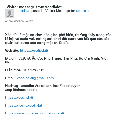
Visitor message from xocdialat
xocdialat
posted a Visitor Message for
xocdialat
14-02-2025, 03:10 AM
Xóc đĩa là một trò chơi dân gian phổ biến, thường thấy trong các
lễ hội và cuộc vui, nơi người chơi đặt cược vào kết quả của các
quân bài được xóc trong một chiếc đĩa.
Website:
https://xocdia.lat/
Địa chỉ: 553C Đ. Âu Cơ, Phú Trung, Tân Phú, Hồ Chí Minh, Việt
Nam
Điện thoại: 093 925 7319
Email:
xocdiaclat@gmail.com
Hashtag: #xocdia; #xocdiaonline; #xocdiauytin;
#top10nhacaixocdia
https://xocdia.lat/
https://x.com/xocdialat
https://www.pinterest.com/xocdialat/