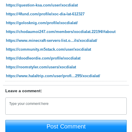
https://question-ksa.com/user/xocdialat
https://4fund.com/profile/xoc-dia-lat-612327
https://golosknig.com/profile/xocdialat/
https://chodaumoi247.com/members/xocdialat.22194/#about
https://www.minecraft-servers-list.o...ils/xocdialat/
https://community.m5stack.com/user/xocdialat
https://doodleordie.com/profile/xocdialat
https://roomstyler.com/users/xocdialat
https://www.halaltrip.com/user/profi...295/xocdialat/
Leave a comment:
Post Comment