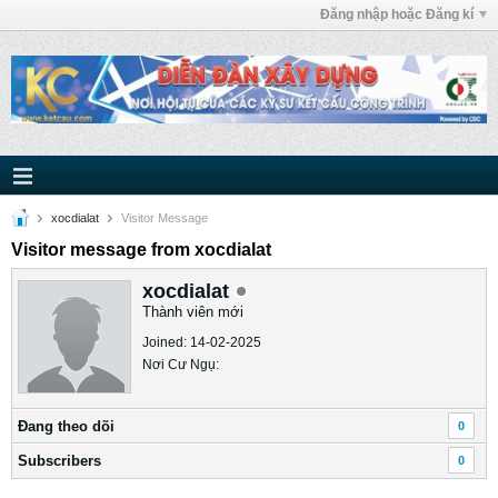
Đăng nhập hoặc Đăng kí
xocdialat
Visitor Message
Visitor message from xocdialat
xocdialat
Thành viên mới
Joined: 14-02-2025
Nơi Cư Ngụ:
Ðang theo dõi
0
Subscribers
0