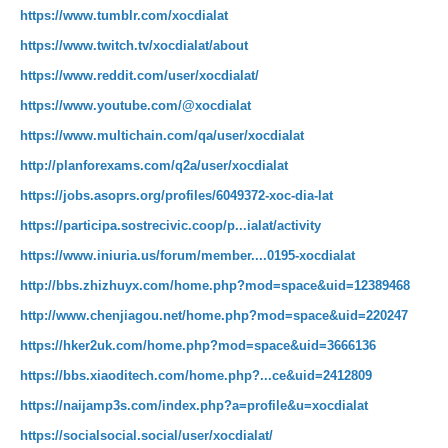
https://www.tumblr.com/xocdialat
https://www.twitch.tv/xocdialat/about
https://www.reddit.com/user/xocdialat/
https://www.youtube.com/@xocdialat
https://www.multichain.com/qa/user/xocdialat
http://planforexams.com/q2a/user/xocdialat
https://jobs.asoprs.org/profiles/6049372-xoc-dia-lat
https://participa.sostrecivic.coop/p...ialat/activity
https://www.iniuria.us/forum/member....0195-xocdialat
http://bbs.zhizhuyx.com/home.php?mod=space&uid=12389468
http://www.chenjiagou.net/home.php?mod=space&uid=220247
https://hker2uk.com/home.php?mod=space&uid=3666136
https://bbs.xiaoditech.com/home.php?...ce&uid=2412809
https://naijamp3s.com/index.php?a=profile&u=xocdialat
https://socialsocial.social/user/xocdialat/