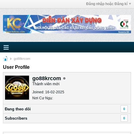
Đăng nhập hoặc Đăng kí
go88krcom
User Profile
go88krcom
Thành viên mới
Joined: 16-02-2025
Nơi Cư Ngụ:
Ðang theo dõi
0
Subscribers
0