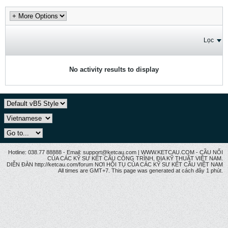
Lọc
No activity results to display
Hotline: 038.77 88888 - Email: support@ketcau.com | WWW.KETCAU.COM - CẦU NỐI
CỦA CÁC KỸ SƯ KẾT CẤU CÔNG TRÌNH, ĐỊA KỸ THUẬT VIỆT NAM.
DIỄN ĐÀN http://ketcau.com/forum NƠI HỘI TỤ CỦA CÁC KỸ SƯ KẾT CÂU VIỆT NAM
All times are GMT+7. This page was generated at cách đây 1 phút.