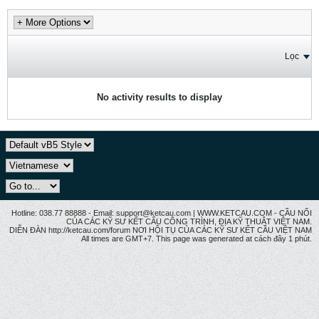
Lọc
No activity results to display
Hotline: 038.77 88888 - Email: support@ketcau.com | WWW.KETCAU.COM - CẦU NỐI
CỦA CÁC KỸ SƯ KẾT CẤU CÔNG TRÌNH, ĐỊA KỸ THUẬT VIỆT NAM.
DIỄN ĐÀN http://ketcau.com/forum NƠI HỘI TỤ CỦA CÁC KỸ SƯ KẾT CÂU VIỆT NAM
All times are GMT+7. This page was generated at cách đây 1 phút.