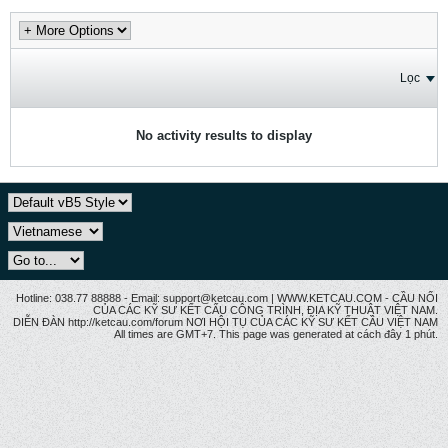
Lọc
No activity results to display
Hotline: 038.77 88888 - Email: support@ketcau.com | WWW.KETCAU.COM - CẦU NỐI
CỦA CÁC KỸ SƯ KẾT CẤU CÔNG TRÌNH, ĐỊA KỸ THUẬT VIỆT NAM.
DIỄN ĐÀN http://ketcau.com/forum NƠI HỘI TỤ CỦA CÁC KỸ SƯ KẾT CÂU VIỆT NAM
All times are GMT+7. This page was generated at cách đây 1 phút.