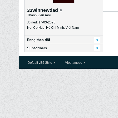
33winnewdad
Thành viên mới
Joined: 17-03-2025
Nơi Cư Ngụ: Hồ Chí Minh, Việt Nam
Ðang theo dõi
0
Subscribers
0
Default vB5 Style
Vietnamese