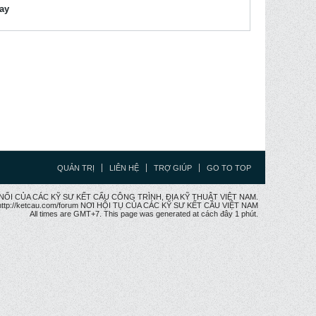
lay
QUẢN TRỊ
LIÊN HỆ
TRỢ GIÚP
GO TO TOP
CẦU NỐI CỦA CÁC KỸ SƯ KẾT CẤU CÔNG TRÌNH, ĐỊA KỸ THUẬT VIỆT NAM.
ttp://ketcau.com/forum NƠI HỘI TỤ CỦA CÁC KỸ SƯ KẾT CÂU VIỆT NAM
All times are GMT+7. This page was generated at cách đây 1 phút.