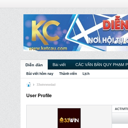
Bài viết
CÁC VĂN BẢN QUY PHẠM 
Diễn đàn
Bài viết hôm nay
Thành viên
Lịch
33winnewdad
User Profile
ACTIVIT