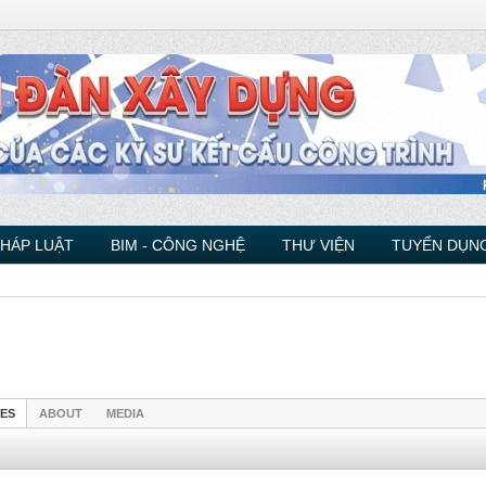
PHÁP LUẬT
BIM - CÔNG NGHỆ
THƯ VIỆN
TUYỂN DỤNG
IES
ABOUT
MEDIA