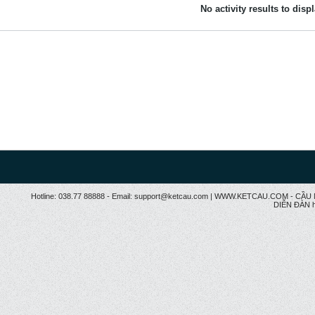
No activity results to disp
Hotline: 038.77 88888 - Email: support@ketcau.com | WWW.KETCAU.COM - 
DIỄN ĐÀN h