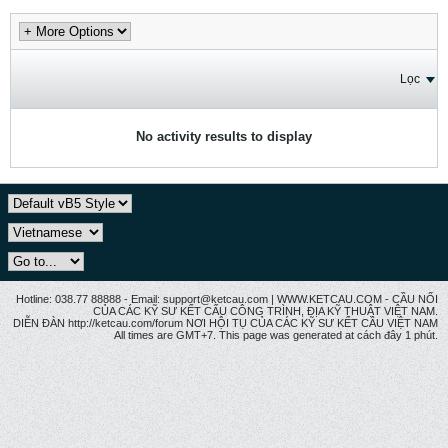
Lọc
No activity results to display
Hotline: 038.77 88888 - Email: support@ketcau.com | WWW.KETCAU.COM - CẦU NỐI
CỦA CÁC KỸ SƯ KẾT CẤU CÔNG TRÌNH, ĐỊA KỸ THUẬT VIỆT NAM.
DIỄN ĐÀN http://ketcau.com/forum NƠI HỘI TỤ CỦA CÁC KỸ SƯ KẾT CÂU VIỆT NAM
All times are GMT+7. This page was generated at cách đây 1 phút.