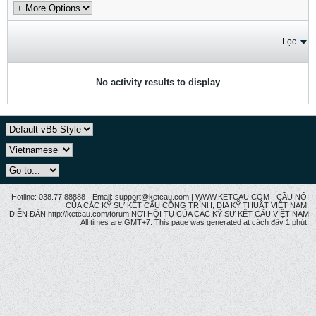
Lọc
No activity results to display
Hotline: 038.77 88888 - Email: support@ketcau.com | WWW.KETCAU.COM - CẦU NỐI
CỦA CÁC KỸ SƯ KẾT CẤU CÔNG TRÌNH, ĐỊA KỸ THUẬT VIỆT NAM.
DIỄN ĐÀN http://ketcau.com/forum NƠI HỘI TỤ CỦA CÁC KỸ SƯ KẾT CÂU VIỆT NAM
All times are GMT+7. This page was generated at cách đây 1 phút.