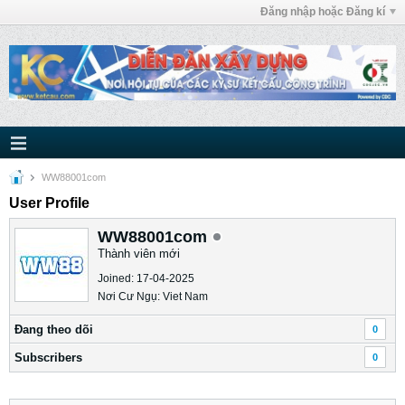
Đăng nhập hoặc Đăng kí
WW88001com
User Profile
WW88001com
Thành viên mới
Joined: 17-04-2025
Nơi Cư Ngụ: Viet Nam
Ðang theo dõi
0
Subscribers
0