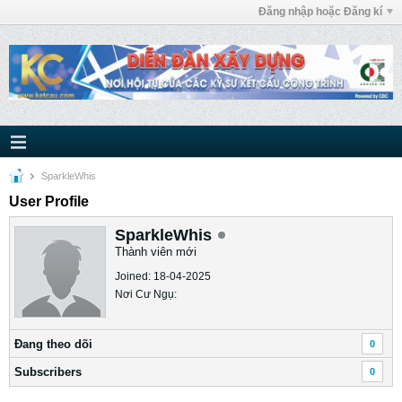
Đăng nhập hoặc Đăng kí
SparkleWhis
User Profile
SparkleWhis
Thành viên mới
Joined: 18-04-2025
Nơi Cư Ngụ:
Ðang theo dõi
0
Subscribers
0