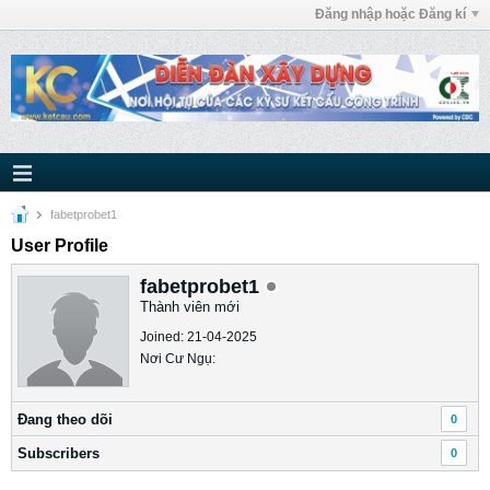
Đăng nhập hoặc Đăng kí
fabetprobet1
User Profile
fabetprobet1
Thành viên mới
Joined: 21-04-2025
Nơi Cư Ngụ:
Ðang theo dõi
0
Subscribers
0