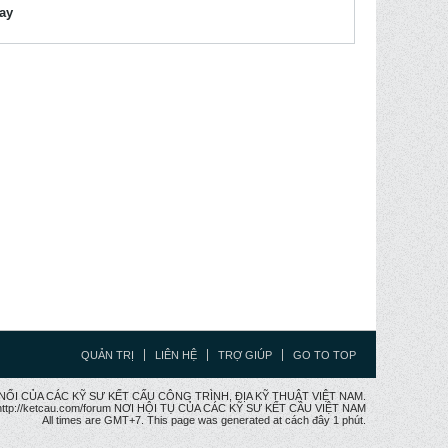
lay
QUẢN TRỊ
LIÊN HỆ
TRỢ GIÚP
GO TO TOP
CẦU NỐI CỦA CÁC KỸ SƯ KẾT CẤU CÔNG TRÌNH, ĐỊA KỸ THUẬT VIỆT NAM.
ttp://ketcau.com/forum NƠI HỘI TỤ CỦA CÁC KỸ SƯ KẾT CÂU VIỆT NAM
All times are GMT+7. This page was generated at cách đây 1 phút.