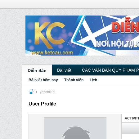
Bài viết
CÁC VĂN BẢN QUY PHẠM 
Diễn đàn
Bài viết hôm nay
Thành viên
Lịch
yennhi109
User Profile
ACTIVIT