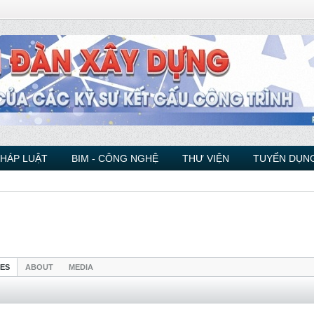
PHÁP LUẬT
BIM - CÔNG NGHỆ
THƯ VIỆN
TUYỂN DỤNG
IES
ABOUT
MEDIA