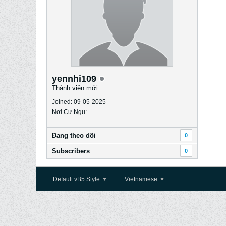
yennhi109
Thành viên mới
Joined: 09-05-2025
Nơi Cư Ngụ:
Ðang theo dõi
0
Subscribers
0
Default vB5 Style
Vietnamese