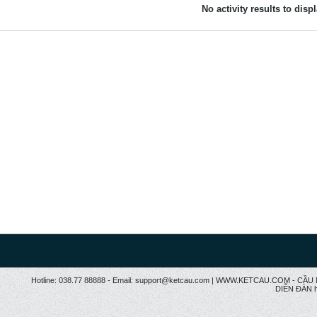
No activity results to disp
Hotline: 038.77 88888 - Email: support@ketcau.com | WWW.KETCAU.COM - 
DIỄN ĐÀN h