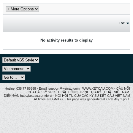
Lọc
No activity results to display
Hotline: 038.77 88888 - Email: support@ketcau.com | WWW.KETCAU.COM - CẦU NỐI
CỦA CÁC KỸ SƯ KẾT CẤU CÔNG TRÌNH, ĐỊA KỸ THUẬT VIỆT NAM.
DIỄN ĐÀN http://ketcau.com/forum NƠI HỘI TỤ CỦA CÁC KỸ SƯ KẾT CÂU VIỆT NAM
All times are GMT+7. This page was generated at cách đây 1 phút.