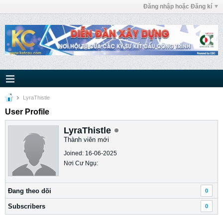
Đăng nhập hoặc Đăng kí
LyraThistle
User Profile
LyraThistle
Thành viên mới
Joined: 16-06-2025
Nơi Cư Ngụ:
Ðang theo dõi
0
Subscribers
0