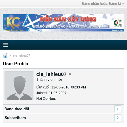
Đăng nhập hoặc Đăng kí
cie_lehieu07
User Profile
cie_lehieu07
Thành viên mới
Lần cuối: 12-03-2010, 06:33 PM
Joined: 21-06-2007
Nơi Cư Ngụ:
Ðang theo dõi
1
Subscribers
0