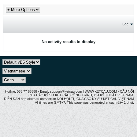
Lọc
No activity results to display
Hotline: 038.77 88888 - Email: support@ketcau.com | WWW.KETCAU.COM - CẦU NỐI
CỦA CÁC KỸ SƯ KẾT CẤU CÔNG TRÌNH, ĐỊA KỸ THUẬT VIỆT NAM.
DIỄN ĐÀN http://ketcau.com/forum NƠI HỘI TỤ CỦA CÁC KỸ SƯ KẾT CÂU VIỆT NAM
All times are GMT+7. This page was generated at cách đây 1 phút.