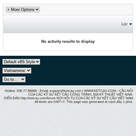
Lọc
No activity results to display
Hotline: 038.77 88888 - Email: support@ketcau.com | WWW.KETCAU.COM - CẦU NỐI
CỦA CÁC KỸ SƯ KẾT CẤU CÔNG TRÌNH, ĐỊA KỸ THUẬT VIỆT NAM.
DIỄN ĐÀN http://ketcau.com/forum NƠI HỘI TỤ CỦA CÁC KỸ SƯ KẾT CÂU VIỆT NAM
All times are GMT+7. This page was generated at cách đây 1 phút.