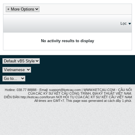
Lọc
No activity results to display
Hotline: 038.77 88888 - Email: support@ketcau.com | WWW.KETCAU.COM - CẦU NỐI
CỦA CÁC KỸ SƯ KẾT CẤU CÔNG TRÌNH, ĐỊA KỸ THUẬT VIỆT NAM.
DIỄN ĐÀN http://ketcau.com/forum NƠI HỘI TỤ CỦA CÁC KỸ SƯ KẾT CÂU VIỆT NAM
All times are GMT+7. This page was generated at cách đây 1 phút.