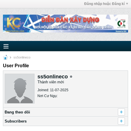
Đăng nhập hoặc Đăng kí
ss5onlineco
User Profile
ss5onlineco
Thành viên mới
Joined: 11-07-2025
Nơi Cư Ngụ:
Ðang theo dõi
0
Subscribers
0