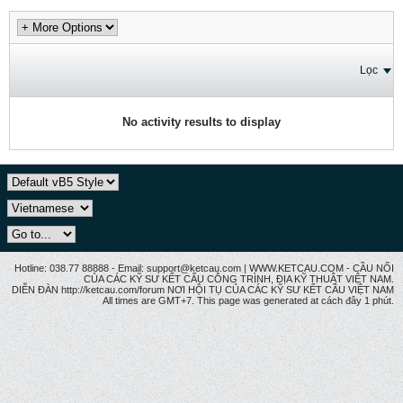
Lọc
No activity results to display
Hotline: 038.77 88888 - Email: support@ketcau.com | WWW.KETCAU.COM - CẦU NỐI
CỦA CÁC KỸ SƯ KẾT CẤU CÔNG TRÌNH, ĐỊA KỸ THUẬT VIỆT NAM.
DIỄN ĐÀN http://ketcau.com/forum NƠI HỘI TỤ CỦA CÁC KỸ SƯ KẾT CÂU VIỆT NAM
All times are GMT+7. This page was generated at cách đây 1 phút.