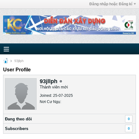
Đăng nhập hoặc Đăng kí
93jllph
User Profile
93jllph
Thành viên mới
Joined: 25-07-2025
Nơi Cư Ngụ:
Ðang theo dõi
0
Subscribers
0