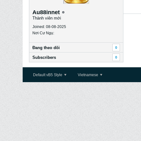
Au88innet
Thành viên mới
Joined: 08-08-2025
Nơi Cư Ngụ:
Ðang theo dõi
0
Subscribers
0
Default vB5 Style
Vietnamese