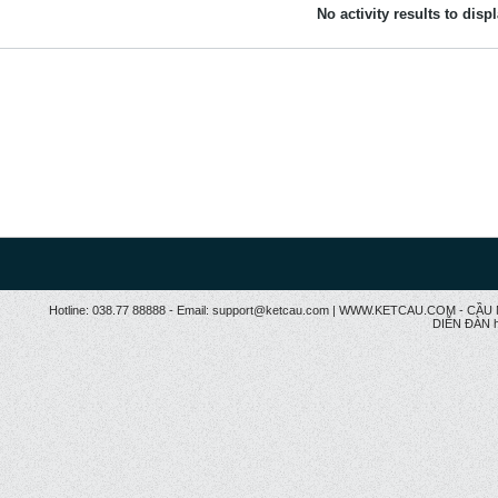
No activity results to disp
Hotline: 038.77 88888 - Email: support@ketcau.com | WWW.KETCAU.COM - 
DIỄN ĐÀN h