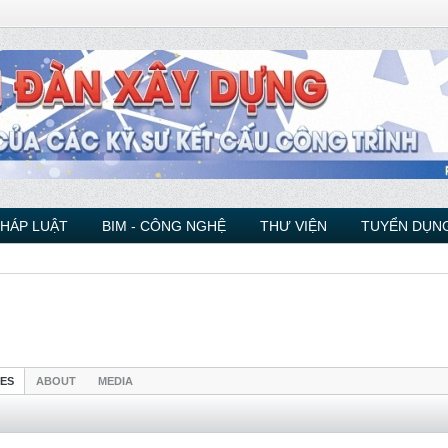
PHÁP LUẬT
BIM - CÔNG NGHỆ
THƯ VIỆN
TUYỂN DỤNG
IES
ABOUT
MEDIA