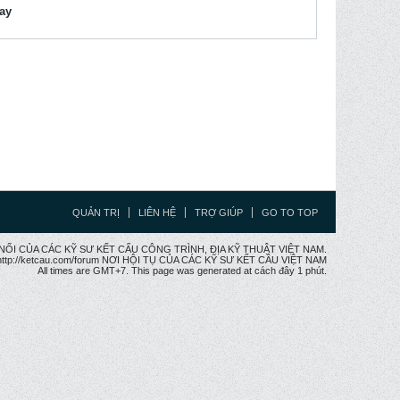
lay
QUẢN TRỊ
LIÊN HỆ
TRỢ GIÚP
GO TO TOP
CẦU NỐI CỦA CÁC KỸ SƯ KẾT CẤU CÔNG TRÌNH, ĐỊA KỸ THUẬT VIỆT NAM.
ttp://ketcau.com/forum NƠI HỘI TỤ CỦA CÁC KỸ SƯ KẾT CÂU VIỆT NAM
All times are GMT+7. This page was generated at cách đây 1 phút.