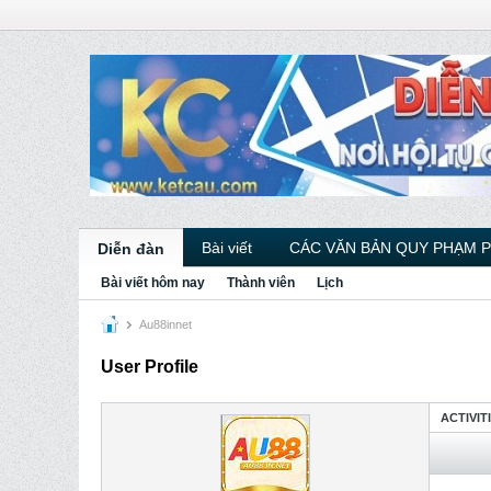
Bài viết
CÁC VĂN BẢN QUY PHẠM 
Diễn đàn
Bài viết hôm nay
Thành viên
Lịch
Au88innet
User Profile
ACTIVIT