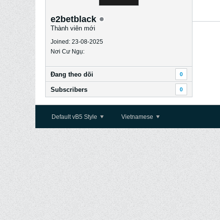
e2betblack
Thành viên mới
Joined: 23-08-2025
Nơi Cư Ngụ:
Ðang theo dõi
0
Subscribers
0
Default vB5 Style
Vietnamese