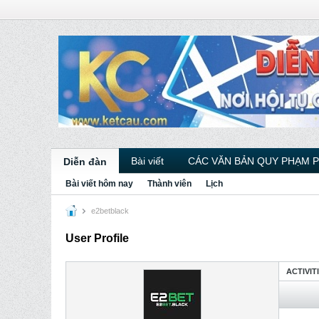
Bài viết
CÁC VĂN BẢN QUY PHẠM 
Diễn đàn
Bài viết hôm nay
Thành viên
Lịch
e2betblack
User Profile
ACTIVIT