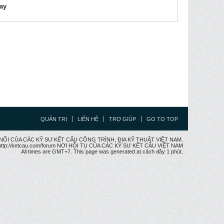
lay
QUẢN TRỊ
LIÊN HỆ
TRỢ GIÚP
GO TO TOP
CẦU NỐI CỦA CÁC KỸ SƯ KẾT CẤU CÔNG TRÌNH, ĐỊA KỸ THUẬT VIỆT NAM.
ttp://ketcau.com/forum NƠI HỘI TỤ CỦA CÁC KỸ SƯ KẾT CÂU VIỆT NAM
All times are GMT+7. This page was generated at cách đây 1 phút.