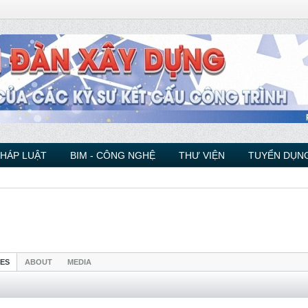
PHÁP LUẬT
BIM - CÔNG NGHỆ
THƯ VIỆN
TUYỂN DỤNG
IES
ABOUT
MEDIA