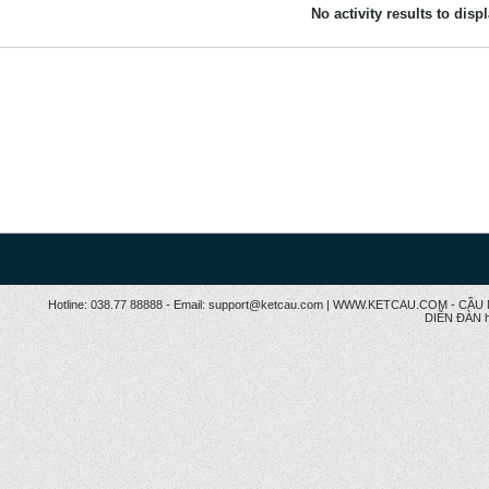
No activity results to disp
Hotline: 038.77 88888 - Email: support@ketcau.com | WWW.KETCAU.COM - 
DIỄN ĐÀN h