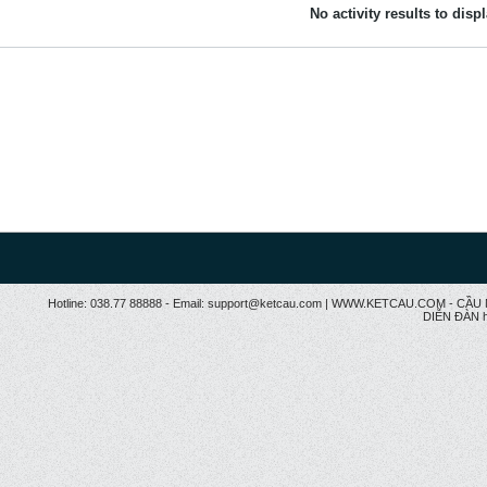
No activity results to disp
Hotline: 038.77 88888 - Email: support@ketcau.com | WWW.KETCAU.COM - 
DIỄN ĐÀN h