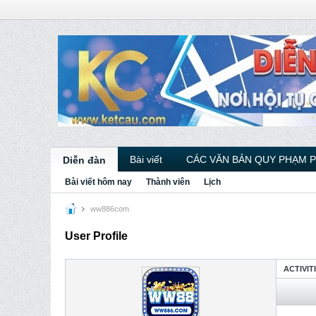
Bài viết
CÁC VĂN BẢN QUY PHẠM 
Diễn đàn
Bài viết hôm nay
Thành viên
Lịch
ww886com
User Profile
ACTIVIT