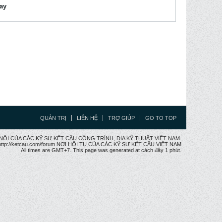
lay
QUẢN TRỊ
LIÊN HỆ
TRỢ GIÚP
GO TO TOP
CẦU NỐI CỦA CÁC KỸ SƯ KẾT CẤU CÔNG TRÌNH, ĐỊA KỸ THUẬT VIỆT NAM.
ttp://ketcau.com/forum NƠI HỘI TỤ CỦA CÁC KỸ SƯ KẾT CÂU VIỆT NAM
All times are GMT+7. This page was generated at cách đây 1 phút.