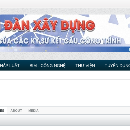
PHÁP LUẬT
BIM - CÔNG NGHỆ
THƯ VIỆN
TUYỂN DỤNG
IES
ABOUT
MEDIA