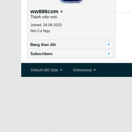
ww886com
Thành viên mới
Joined: 26-08-2025
Nơi Cư Ngụ:
Ðang theo dõi
0
Subscribers
0
Default vB5 Style
Vietnamese