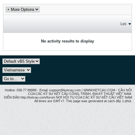
Lọc
No activity results to display
Hotline: 038.77 88888 - Email: support@ketcau.com | WWW.KETCAU.COM - CẦU NỐI
CỦA CÁC KỸ SƯ KẾT CẤU CÔNG TRÌNH, ĐỊA KỸ THUẬT VIỆT NAM.
DIỄN ĐÀN http://ketcau.com/forum NƠI HỘI TỤ CỦA CÁC KỸ SƯ KẾT CÂU VIỆT NAM
All times are GMT+7. This page was generated at cách đây 1 phút.