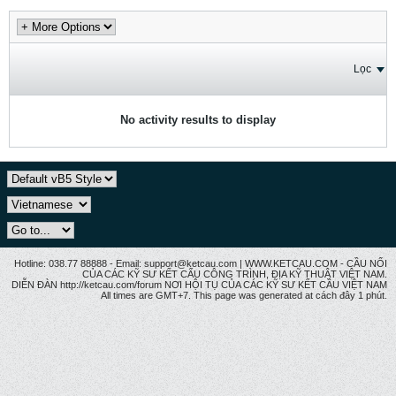
Lọc
No activity results to display
Hotline: 038.77 88888 - Email: support@ketcau.com | WWW.KETCAU.COM - CẦU NỐI
CỦA CÁC KỸ SƯ KẾT CẤU CÔNG TRÌNH, ĐỊA KỸ THUẬT VIỆT NAM.
DIỄN ĐÀN http://ketcau.com/forum NƠI HỘI TỤ CỦA CÁC KỸ SƯ KẾT CÂU VIỆT NAM
All times are GMT+7. This page was generated at cách đây 1 phút.