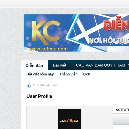
Bài viết
CÁC VĂN BẢN QUY PHẠM 
Diễn đàn
Bài viết hôm nay
Thành viên
Lịch
789betakcom1
User Profile
ACTIVIT