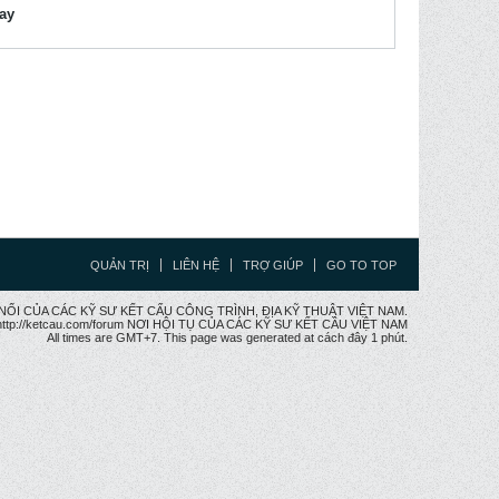
lay
QUẢN TRỊ
LIÊN HỆ
TRỢ GIÚP
GO TO TOP
CẦU NỐI CỦA CÁC KỸ SƯ KẾT CẤU CÔNG TRÌNH, ĐỊA KỸ THUẬT VIỆT NAM.
ttp://ketcau.com/forum NƠI HỘI TỤ CỦA CÁC KỸ SƯ KẾT CÂU VIỆT NAM
All times are GMT+7. This page was generated at cách đây 1 phút.