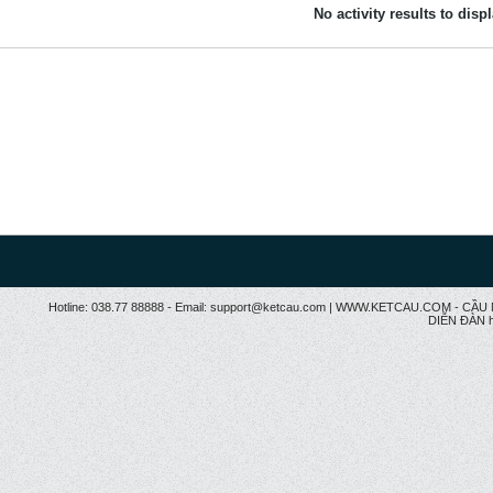
No activity results to disp
Hotline: 038.77 88888 - Email: support@ketcau.com | WWW.KETCAU.COM - 
DIỄN ĐÀN h