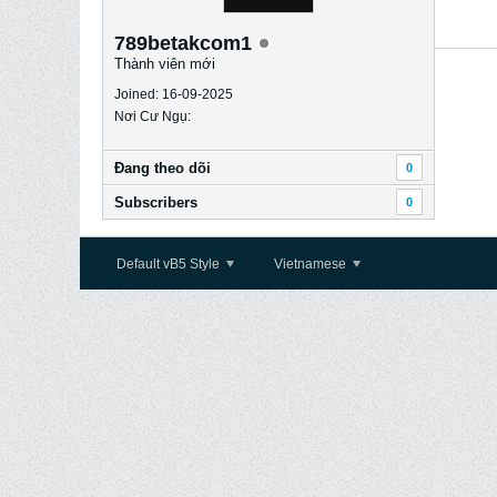
789betakcom1
Thành viên mới
Joined: 16-09-2025
Nơi Cư Ngụ:
Ðang theo dõi
0
Subscribers
0
Default vB5 Style
Vietnamese