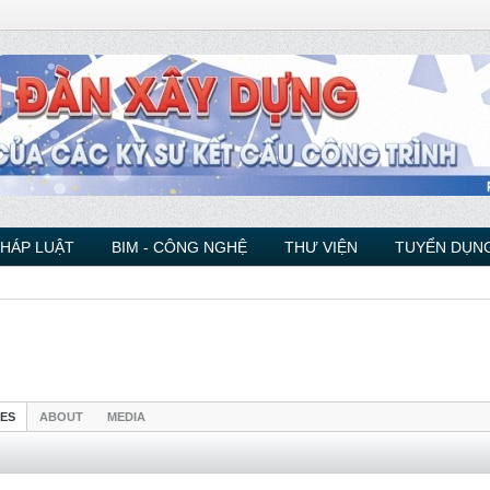
PHÁP LUẬT
BIM - CÔNG NGHỆ
THƯ VIỆN
TUYỂN DỤNG
IES
ABOUT
MEDIA