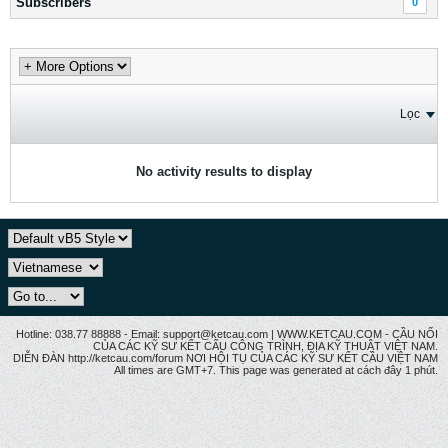
Subscribers
0
Lọc
No activity results to display
Hotline: 038.77 88888 - Email: support@ketcau.com | WWW.KETCAU.COM - CẦU NỐI
CỦA CÁC KỸ SƯ KẾT CẤU CÔNG TRÌNH, ĐỊA KỸ THUẬT VIỆT NAM.
DIỄN ĐÀN http://ketcau.com/forum NƠI HỘI TỤ CỦA CÁC KỸ SƯ KẾT CÂU VIỆT NAM
All times are GMT+7. This page was generated at cách đây 1 phút.