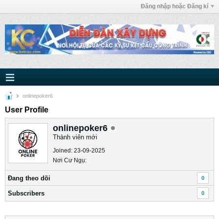
Đăng nhập hoặc Đăng kí
onlinepoker6
User Profile
onlinepoker6
Thành viên mới
Joined: 23-09-2025
Nơi Cư Ngụ:
Ðang theo dõi
0
Subscribers
0