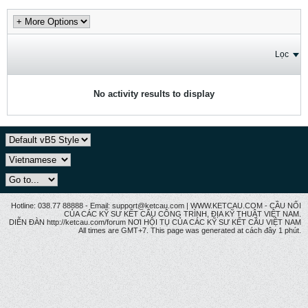
Lọc
No activity results to display
Hotline: 038.77 88888 - Email: support@ketcau.com | WWW.KETCAU.COM - CẦU NỐI
CỦA CÁC KỸ SƯ KẾT CẤU CÔNG TRÌNH, ĐỊA KỸ THUẬT VIỆT NAM.
DIỄN ĐÀN http://ketcau.com/forum NƠI HỘI TỤ CỦA CÁC KỸ SƯ KẾT CÂU VIỆT NAM
All times are GMT+7. This page was generated at cách đây 1 phút.