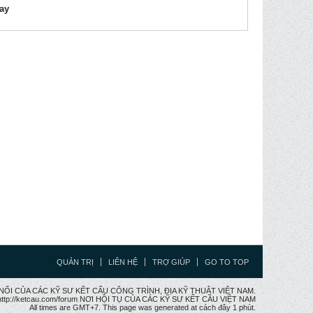
lay
QUẢN TRỊ
LIÊN HỆ
TRỢ GIÚP
GO TO TOP
CẦU NỐI CỦA CÁC KỸ SƯ KẾT CẤU CÔNG TRÌNH, ĐỊA KỸ THUẬT VIỆT NAM.
ttp://ketcau.com/forum NƠI HỘI TỤ CỦA CÁC KỸ SƯ KẾT CÂU VIỆT NAM
All times are GMT+7. This page was generated at cách đây 1 phút.