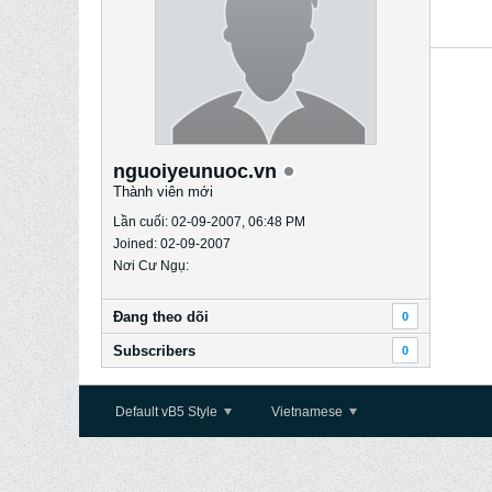
nguoiyeunuoc.vn
Thành viên mới
Lần cuối: 02-09-2007, 06:48 PM
Joined: 02-09-2007
Nơi Cư Ngụ:
Ðang theo dõi
0
Subscribers
0
Default vB5 Style
Vietnamese