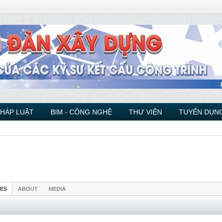
PHÁP LUẬT
BIM - CÔNG NGHỆ
THƯ VIỆN
TUYỂN DỤNG
IES
ABOUT
MEDIA