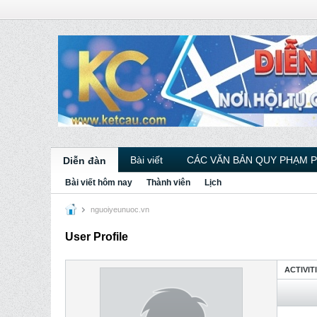
Bài viết
CÁC VĂN BẢN QUY PHẠM 
Diễn đàn
Bài viết hôm nay
Thành viên
Lịch
nguoiyeunuoc.vn
User Profile
ACTIVIT