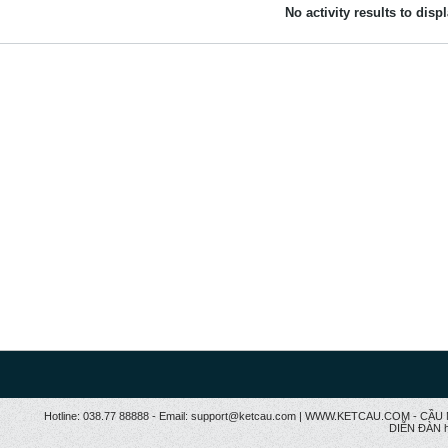
No activity results to disp
Hotline: 038.77 88888 - Email: support@ketcau.com | WWW.KETCAU.COM - 
DIỄN ĐÀN h