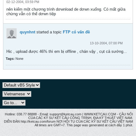
02-12-2004, 03:59 PM
nên kiếm một chương trình dơwnload de dơwn xuống. Có mất giữa
chừng vẫn có thể dơwn tiệp
quynhnt
started a topic
FTP có vấn đề
13-10-2004, 07:00 PM
Hic , upload được 46% thì em bị offline , chán vậy , cụt cả sướng...
Tags:
None
Hotline: 038.77 88888 - Email: support@ketcau.com | WWW.KETCAU.COM - CẦU NỐI
CỦA CÁC KỸ SƯ KẾT CẤU CÔNG TRÌNH, ĐỊA KỸ THUẬT VIỆT NAM.
DIỄN ĐÀN http://ketcau.com/forum NƠI HỘI TỤ CỦA CÁC KỸ SƯ KẾT CÂU VIỆT NAM
All times are GMT+7. This page was generated at cách đây 1 phút.