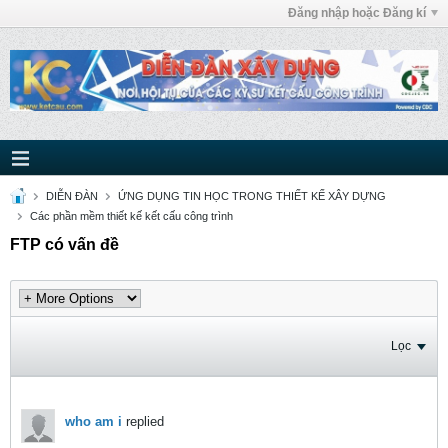
Đăng nhập hoặc Đăng kí
DIỄN ĐÀN
ỨNG DỤNG TIN HỌC TRONG THIẾT KẾ XÂY DỰNG
Các phần mềm thiết kế kết cấu công trình
FTP có vấn đề
Lọc
who am i
replied