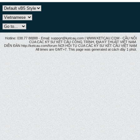
Hotline: 038.77 88888 - Email: support@ketcau.com | WWW.KETCAU.COM - CẦU NỐI
CỦA CÁC KỸ SƯ KẾT CẤU CÔNG TRÌNH, ĐỊA KỸ THUẬT VIỆT NAM.
DIỄN ĐÀN http://ketcau.com/forum NƠI HỘI TỤ CỦA CÁC KỸ SƯ KẾT CÂU VIỆT NAM
All times are GMT+7. This page was generated at cách đây 1 phút.