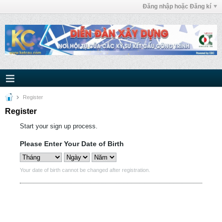
Đăng nhập hoặc Đăng kí
Register
Register
Start your sign up process.
Please Enter Your Date of Birth
Your date of birth cannot be changed after registration.