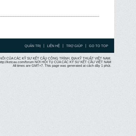
QUẢN TRỊ
LIÊN HỆ
TRỢ GIÚP
GO TO TOP
CẦU NỐI CỦA CÁC KỸ SƯ KẾT CẤU CÔNG TRÌNH, ĐỊA KỸ THUẬT VIỆT NAM.
ttp://ketcau.com/forum NƠI HỘI TỤ CỦA CÁC KỸ SƯ KẾT CÂU VIỆT NAM
All times are GMT+7. This page was generated at cách đây 1 phút.