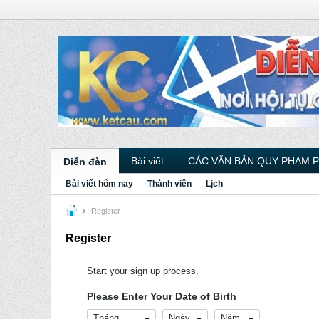
Bài viết
CÁC VĂN BẢN QUY PHẠM 
Diễn đàn
Bài viết hôm nay
Thành viên
Lịch
Register
Register
Start your sign up process.
Please Enter Your Date of Birth
Tháng
Ngày
Năm