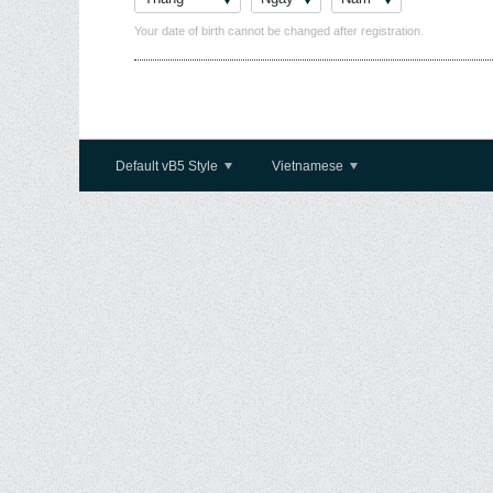
Your date of birth cannot be changed after registration.
Default vB5 Style
Vietnamese