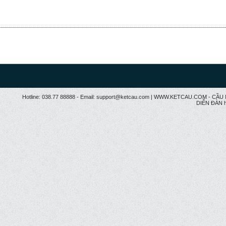
Hotline: 038.77 88888 - Email: support@ketcau.com | WWW.KETCAU.COM - 
DIỄN ĐÀN h