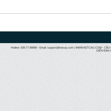
Hotline: 038.77 88888 - Email: support@ketcau.com | WWW.KETCAU.COM - 
DIỄN ĐÀN h