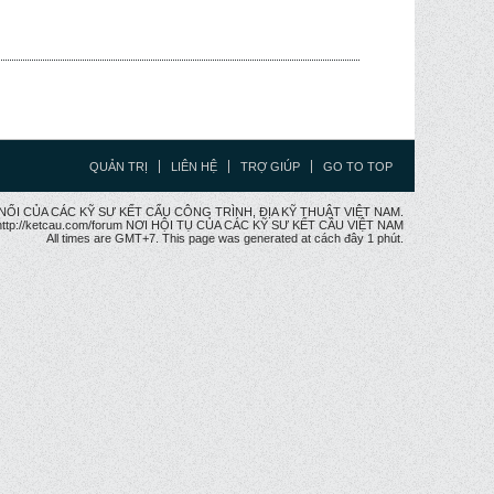
QUẢN TRỊ
LIÊN HỆ
TRỢ GIÚP
GO TO TOP
CẦU NỐI CỦA CÁC KỸ SƯ KẾT CẤU CÔNG TRÌNH, ĐỊA KỸ THUẬT VIỆT NAM.
ttp://ketcau.com/forum NƠI HỘI TỤ CỦA CÁC KỸ SƯ KẾT CÂU VIỆT NAM
All times are GMT+7. This page was generated at cách đây 1 phút.