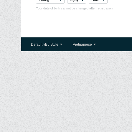
Your date of birth cannot be changed after registration.
Default vB5 Style
Vietnamese