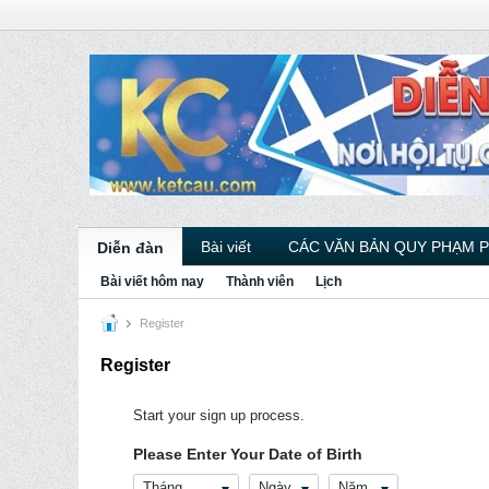
Bài viết
CÁC VĂN BẢN QUY PHẠM 
Diễn đàn
Bài viết hôm nay
Thành viên
Lịch
Register
Register
Start your sign up process.
Please Enter Your Date of Birth
Tháng
Ngày
Năm