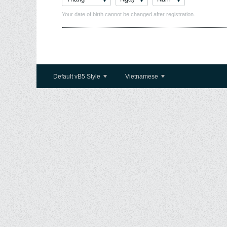
Your date of birth cannot be changed after registration.
Default vB5 Style
Vietnamese