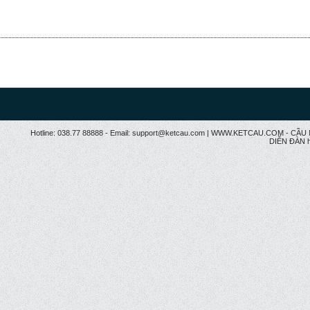
Hotline: 038.77 88888 - Email: support@ketcau.com | WWW.KETCAU.COM - 
DIỄN ĐÀN h