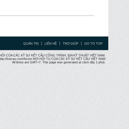
QUẢN TRỊ
LIÊN HỆ
TRỢ GIÚP
GO TO TOP
CẦU NỐI CỦA CÁC KỸ SƯ KẾT CẤU CÔNG TRÌNH, ĐỊA KỸ THUẬT VIỆT NAM.
ttp://ketcau.com/forum NƠI HỘI TỤ CỦA CÁC KỸ SƯ KẾT CÂU VIỆT NAM
All times are GMT+7. This page was generated at cách đây 1 phút.