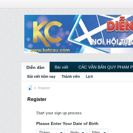
Bài viết
CÁC VĂN BẢN QUY PHẠM 
Diễn đàn
Bài viết hôm nay
Thành viên
Lịch
Register
Register
Start your sign up process.
Please Enter Your Date of Birth
Tháng
Ngày
Năm